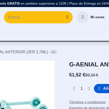
nvío GRATIS
en pedidos superiores a 110€ | Plazo de Entrega en 24/
Mi cesta
atología
Marcas
Comprar Material Dental
Blo
AL ANTERIOR (JER 2,7ML) - GC
G-AENIAL AN
51,52
€
83,10
€
Aña
Términos y condiciones
Garantía de devolución d