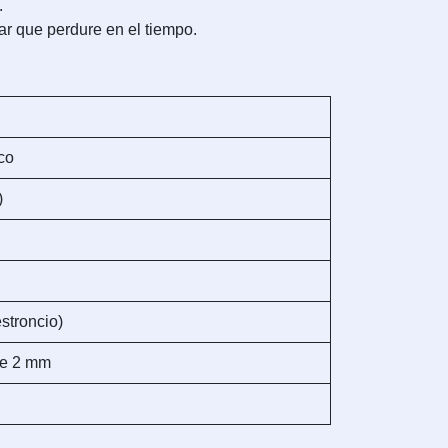
.
ar que perdure en el tiempo.
co
)
estroncio)
de 2 mm