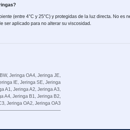
eringas?
te (entre 4°C y 25°C) y protegidas de la luz directa. No es nece
 ser aplicado para no alterar su viscosidad.
XBW
,
Jeringa OA4
,
Jeringa JE
,
eringa IE
,
Jeringa SE
,
Jeringa
ga A1
,
Jeringa A2
,
Jeringa A3
,
ga A4
,
Jeringa B1
,
Jeringa B2
,
C3
,
Jeringa OA2
,
Jeringa OA3