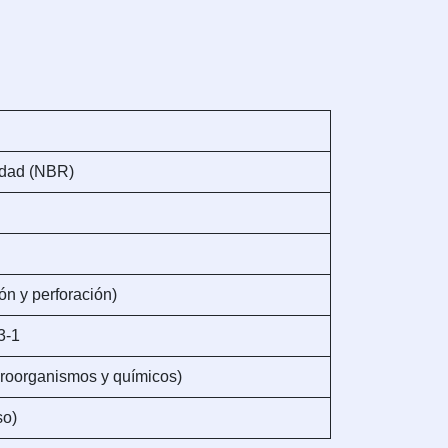
sidad (NBR)
ón y perforación)
3-1
croorganismos y químicos)
so)