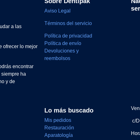
Sobre Dentipak
Na
se
Aviso Legal
Términos del servicio
udar a las
Política de privacidad
Política de envío
 ofrecer lo mejor
Devoluciones y
reembolsos
drás encontrar
e siempre ha
no y de
Ven 
Lo más buscado
Mis pedidos
c/D
Restauración
Hor
Aparatología