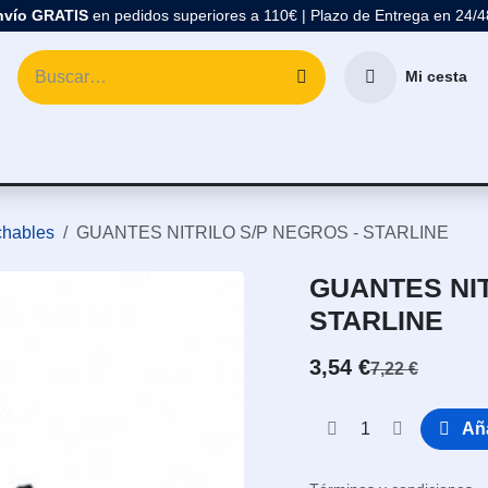
nvío GRATIS
en pedidos superiores a 110€ | Plazo de Entrega en 24/
Mi cesta
atología
Marcas
Comprar Material Dental
Blo
hables
GUANTES NITRILO S/P NEGROS - STARLINE
GUANTES NIT
STARLINE
3,54
€
7,22
€
Aña