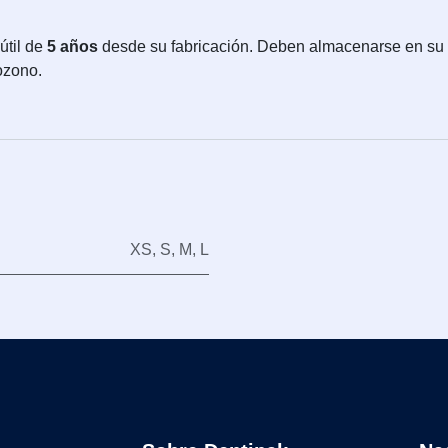
útil de
5 años
desde su fabricación. Deben almacenarse en su ca
 ozono.
XS
,
S
,
M
,
L