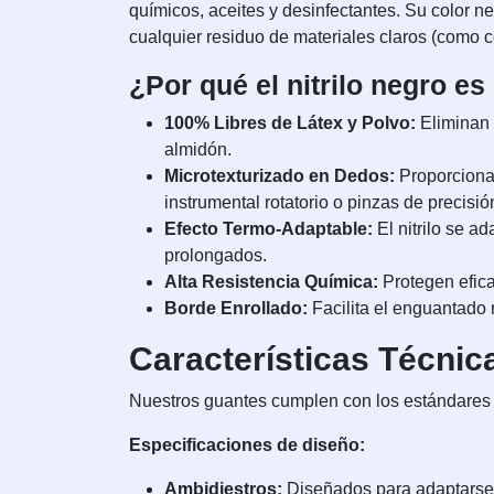
químicos, aceites y desinfectantes. Su color n
cualquier residuo de materiales claros (como c
¿Por qué el nitrilo negro es 
100% Libres de Látex y Polvo:
Eliminan p
almidón.
Microtexturizado en Dedos:
Proporcionan
instrumental rotatorio o pinzas de precisió
Efecto Termo-Adaptable:
El nitrilo se a
prolongados.
Alta Resistencia Química:
Protegen efica
Borde Enrollado:
Facilita el enguantado 
Características Técnic
Nuestros guantes cumplen con los estándares
Especificaciones de diseño:
Ambidiestros:
Diseñados para adaptarse 