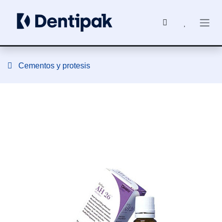
Ir al contenido
Cementos y protesis