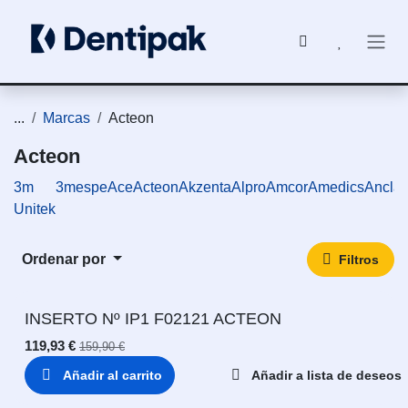
Ir al contenido
...
Marcas
Acteon
Acteon
3m
3mespe
Ace
Acteon
Akzenta
Alpro
Amcor
Amedics
Ancla
Unitek
Ordenar por
Filtros
INSERTO Nº IP1 F02121 ACTEON
119,93
€
159,90
€
Añadir al carrito
Añadir a lista de deseos