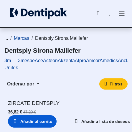
Ir al contenido
...
Marcas
Dentsply Sirona Maillefer
Dentsply Sirona Maillefer
3m
3mespe
Ace
Acteon
Akzenta
Alpro
Amcor
Amedics
Ancla
Unitek
Ordenar por
Filtros
ZIRCATE DENTSPLY
36,82
€
47,20
€
Añadir al carrito
Añadir a lista de deseos