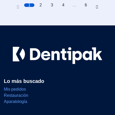
1
2
3
4
…
6
Lo más buscado
Mis pedidos
Restauración
Aparatología