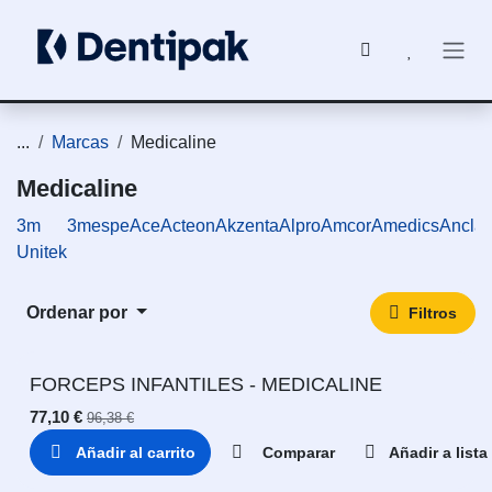
Ir al contenido
...
Marcas
Medicaline
Medicaline
3m
3mespe
Ace
Acteon
Akzenta
Alpro
Amcor
Amedics
Ancla
Unitek
Ordenar por
Filtros
FORCEPS INFANTILES - MEDICALINE
77,10
€
96,38
€
Añadir al carrito
Comparar
Añadir a list