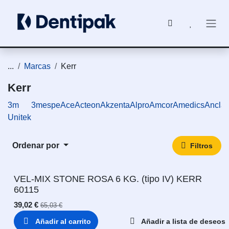
Ir al contenido
...
Marcas
Kerr
Kerr
3m
3mespe
Ace
Acteon
Akzenta
Alpro
Amcor
Amedics
Ancla
Unitek
Ordenar por
Filtros
VEL-MIX STONE ROSA 6 KG. (tipo IV) KERR
60115
39,02
€
65,03
€
Añadir al carrito
Añadir a lista de deseos