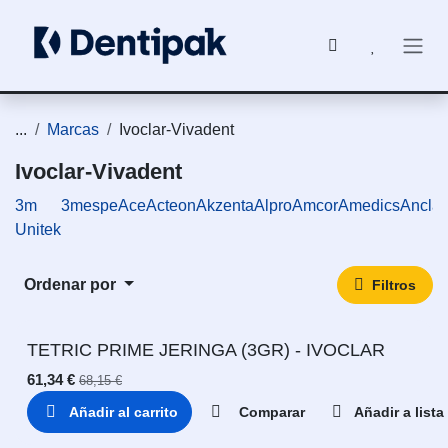
Ir al contenido
...
Marcas
Ivoclar-Vivadent
Ivoclar-Vivadent
3m
3mespe
Ace
Acteon
Akzenta
Alpro
Amcor
Amedics
Ancla
Unitek
Ordenar por
Filtros
TETRIC PRIME JERINGA (3GR) - IVOCLAR
61,34
€
68,15
€
Añadir al carrito
Comparar
Añadir a list