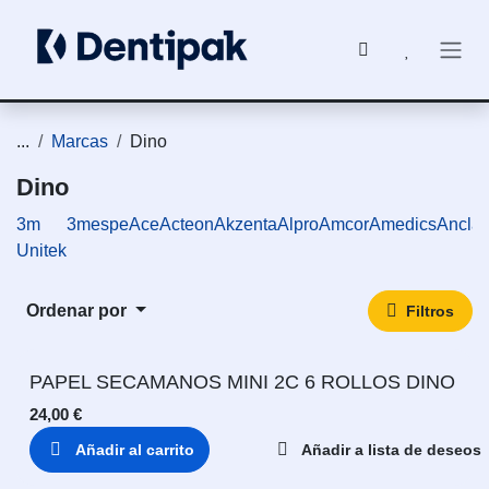
Ir al contenido
...
Marcas
Dino
Dino
3m
3mespe
Ace
Acteon
Akzenta
Alpro
Amcor
Amedics
Ancla
Unitek
Ordenar por
Filtros
PAPEL SECAMANOS MINI 2C 6 ROLLOS DINO
24,00
€
Añadir al carrito
Añadir a lista de deseos