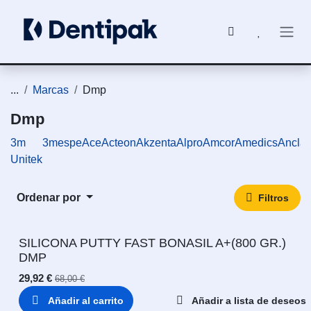
Ir al contenido
...
Marcas
Dmp
Dmp
3m
3mespe
Ace
Acteon
Akzenta
Alpro
Amcor
Amedics
Ancla
Unitek
Ordenar por
Filtros
SILICONA PUTTY FAST BONASIL A+(800 GR.)
DMP
29,92
€
68,00
€
Añadir al carrito
Añadir a lista de deseos