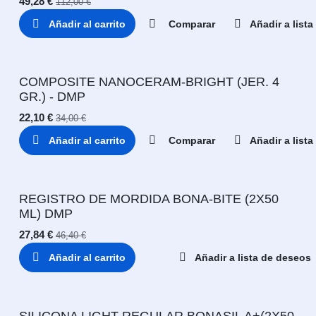
49,28
€
112,00
€
Añadir al carrito
Comparar
Añadir a list
COMPOSITE NANOCERAM-BRIGHT (JER. 4
GR.) - DMP
22,10
€
34,00
€
Añadir al carrito
Comparar
Añadir a list
REGISTRO DE MORDIDA BONA-BITE (2X50
ML) DMP
27,84
€
46,40
€
Añadir al carrito
Añadir a lista de deseos
SILICONA LIGHT REGULAR BONASIL A+(2X50