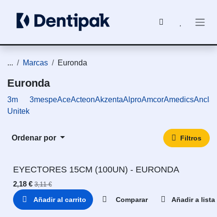
Ir al contenido
...
Marcas
Euronda
Euronda
3m
3mespe
Ace
Acteon
Akzenta
Alpro
Amcor
Amedics
Ancla
Unitek
Ordenar por
Filtros
EYECTORES 15CM (100UN) - EURONDA
2,18
€
3,11
€
Añadir al carrito
Comparar
Añadir a list