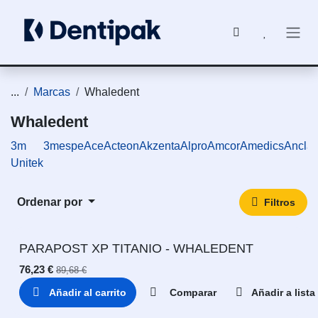
Ir al contenido
...
Marcas
Whaledent
Whaledent
3m
3mespe
Ace
Acteon
Akzenta
Alpro
Amcor
Amedics
Ancla
Unitek
Ordenar por
Filtros
PARAPOST XP TITANIO - WHALEDENT
76,23
€
89,68
€
Añadir al carrito
Comparar
Añadir a list