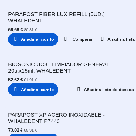
PARAPOST FIBER LUX REFILL (5UD.) -
WHALEDENT
68,69
€
80,81
€
Añadir al carrito
Comparar
Añadir a list
BIOSONIC UC31 LIMPIADOR GENERAL
20u.x15ml. WHALEDENT
52,62
€
61,91
€
Añadir al carrito
Añadir a lista de deseos
PARAPOST XP ACERO INOXIDABLE -
WHALEDENT P7443
73,02
€
85,91
€