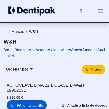
Ir al contenido
...
Marcas
W&H
W&H
3m
3mespe
Ace
Acteon
Akzenta
Alpro
Amcor
Amedics
Ancla
Unitek
Ordenar por
Filtros
AUTOCLAVE LINA 22 L CLASE B W&H
19952131
3.290,00
€
Añadir al carrito
Añadir a lista de deseos