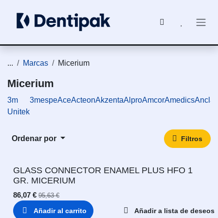
Ir al contenido
...
Marcas
Micerium
Micerium
3m
3mespe
Ace
Acteon
Akzenta
Alpro
Amcor
Amedics
Ancla
Unitek
Ordenar por
Filtros
GLASS CONNECTOR ENAMEL PLUS HFO 1
GR. MICERIUM
86,07
€
95,63
€
Añadir al carrito
Añadir a lista de deseos