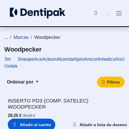
Ir al contenido
...
Marcas
Woodpecker
Woodpecker
3m
3mespe
Ace
Acteon
Akzenta
Alpro
Amcor
Amedics
Ancla
Unitek
Ordenar por
Filtros
INSERTO PD3 (COMP. SATELEC)
WOODPECKER
29,25
€
39,00
€
Añadir al carrito
Añadir a lista de deseos