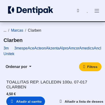
Ir al contenido
...
Marcas
Clarben
Clarben
3m
3mespe
Ace
Acteon
Akzenta
Alpro
Amcor
Amedics
Ancla
Unitek
Ordenar por
Filtros
TOALLITAS REP. LACLEDIN 100u. 07-017
CLARBEN
4,50
€
Añadir al carrito
Añadir a lista de deseos