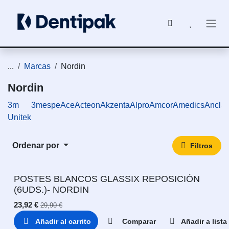
Ir al contenido
...
Marcas
Nordin
Nordin
3m
3mespe
Ace
Acteon
Akzenta
Alpro
Amcor
Amedics
Ancla
Unitek
Ordenar por
Filtros
POSTES BLANCOS GLASSIX REPOSICIÓN
(6UDS.)- NORDIN
23,92
€
29,90
€
Añadir al carrito
Comparar
Añadir a list