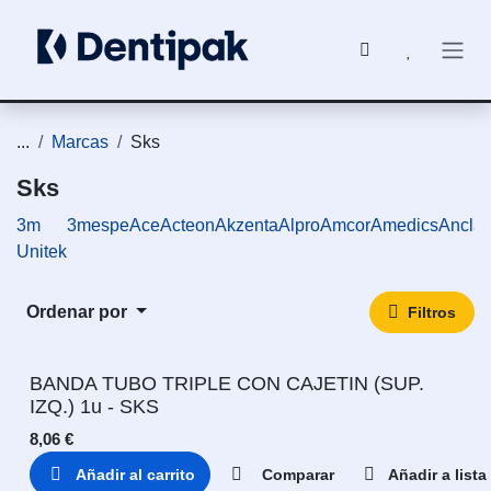
Ir al contenido
...
Marcas
Sks
Sks
3m
3mespe
Ace
Acteon
Akzenta
Alpro
Amcor
Amedics
Ancla
Unitek
Ordenar por
Filtros
BANDA TUBO TRIPLE CON CAJETIN (SUP.
IZQ.) 1u - SKS
8,06
€
Añadir al carrito
Comparar
Añadir a list