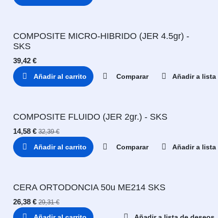
COMPOSITE MICRO-HIBRIDO (JER 4.5gr) -
SKS
39,42
€
Añadir al carrito
Comparar
Añadir a list
COMPOSITE FLUIDO (JER 2gr.) - SKS
14,58
€
32,39
€
Añadir al carrito
Comparar
Añadir a list
CERA ORTODONCIA 50u ME214 SKS
26,38
€
29,31
€
Añadir al carrito
Añadir a lista de deseos