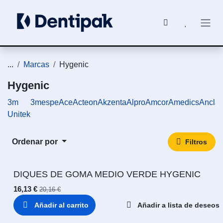
Ir al contenido
...
Marcas
Hygenic
Hygenic
3m
3mespe
Ace
Acteon
Akzenta
Alpro
Amcor
Amedics
Ancla
Unitek
Ordenar por
Filtros
DIQUES DE GOMA MEDIO VERDE HYGENIC
16,13
€
20,16
€
Añadir al carrito
Añadir a lista de deseos