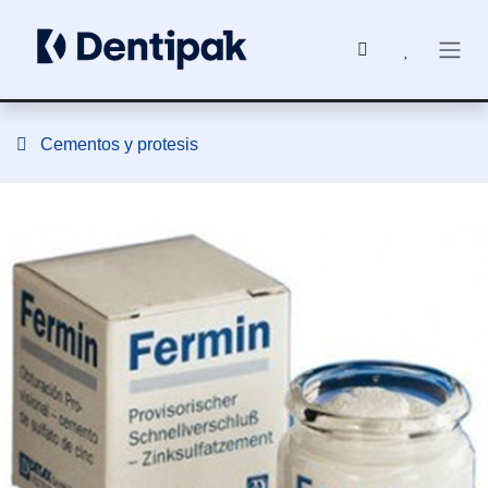
Ir al contenido
Cementos y protesis