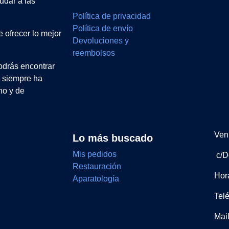
udar a las
Política de privacidad
Política de envío
 ofrecer lo mejor
Devoluciones y
reembolsos
drás encontrar
e siempre ha
no y de
Ven 
Lo más buscado
Mis pedidos
c/D
Restauración
Hor
Aparatología
Tel
Mai