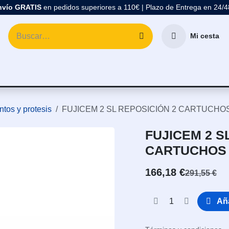
nvío GRATIS
en pedidos superiores a 110€ | Plazo de Entrega en 24/
Mi cesta
atología
Marcas
Comprar Material Dental
Blo
tos y protesis
FUJICEM 2 SL REPOSICIÓN 2 CARTUCHOS
FUJICEM 2 S
CARTUCHOS 
166,18
€
291,55
€
Aña