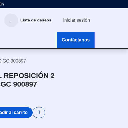
48h
Iniciar sesión
Lista de deseos
g
Contáctanos
 GC 900897
L REPOSICIÓN 2
GC 900897
dir al carrito