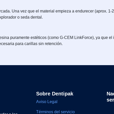
ada. Una vez que el material empieza a endurecer (aprox. 1-2
xplorador o seda dental.
resina puramente estéticos (como G-CEM LinkForce), ya que el
esaria para carillas sin retención.
Sobre Dentipak
Na
se
Aviso Legal
Términos del servicio