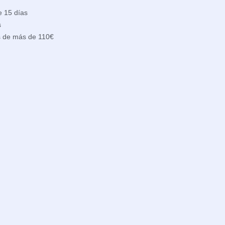
e 15 días
s
s de más de 110€