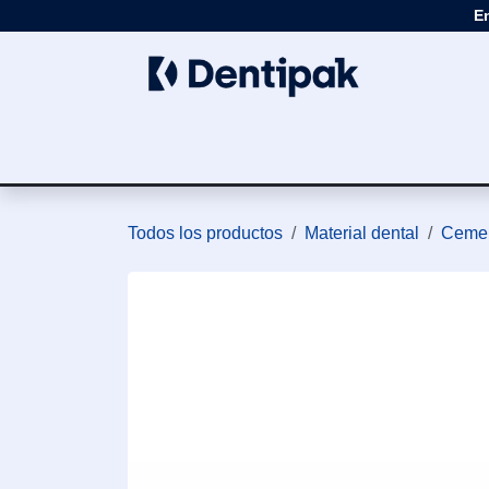
Ir al contenido
E
Clínica
Apar
Todos los productos
Material dental
Cemen