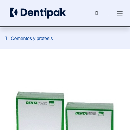
Ir al contenido
Cementos y protesis