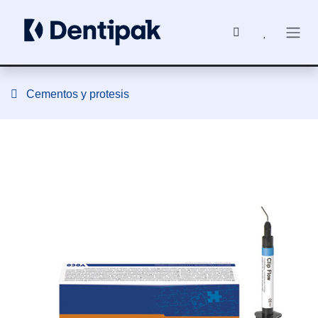
Ir al contenido
Cementos y protesis