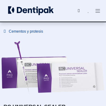
Ir al contenido
Cementos y protesis