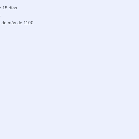
e 15 días
s
s de más de 110€