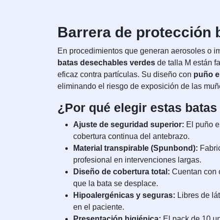
Barrera de protección b
En procedimientos que generan aerosoles o impl
batas desechables verdes
de talla M están f
eficaz contra partículas. Su diseño con
puño e
eliminando el riesgo de exposición de las muñ
¿Por qué elegir estas batas
Ajuste de seguridad superior:
El puño el
cobertura continua del antebrazo.
Material transpirable (Spunbond):
Fabric
profesional en intervenciones largas.
Diseño de cobertura total:
Cuentan con ci
que la bata se desplace.
Hipoalergénicas y seguras:
Libres de lá
en el paciente.
Presentación higiénica:
El pack de 10 un