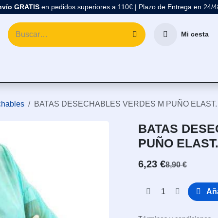
nvío GRATIS
en pedidos superiores a 110€ | Plazo de Entrega en 24/
Mi cesta
atología
Marcas
Comprar Material Dental
Blo
hables
BATAS DESECHABLES VERDES M PUÑO ELAST.
BATAS DESE
PUÑO ELAST.
6,23
€
8,90
€
Aña