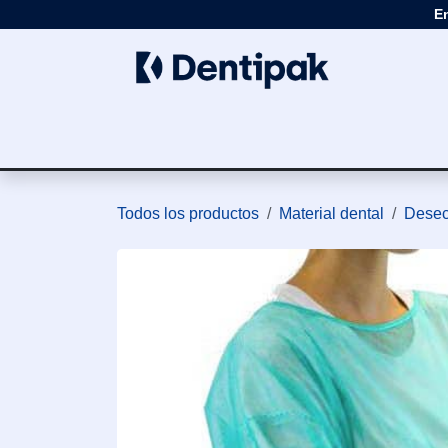
Ir al contenido
E
Clínica
Apar
Todos los productos
Material dental
Desec