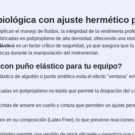
iológica con ajuste hermético p
ican el manejo de fluidos, la integridad de la vestimenta profe
abricadas en polipropileno de alta densidad, ofreciendo una resis
lástico
es un factor crítico de seguridad, ya que asegura que l
ecas durante la manipulación del instrumental.
 con puño elástico para tu equipo?
ástico de algodón o punto sintético evita el efecto "ventana" en
adas en polipropileno no tejido que permite la disipación del ca
ntas de amarre en cuello y cintura que permiten un ajuste pers
tex en su composición (Latex Free), lo que previene reacciones 
idades permite una gestión de stock eficiente y garantiza que 