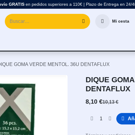
nvío GRATIS
en pedidos superiores a 110€ | Plazo de Entrega en 24/
Mi cesta
atología
Marcas
Comprar Material Dental
Blo
DIQUE GOMA VERDE MENTOL. 36U DENTAFLUX
DIQUE GOMA
DENTAFLUX
8,10
€
10,13
€
Aña