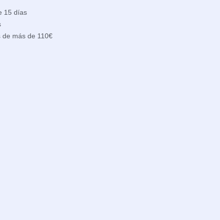
e 15 días
s
s de más de 110€