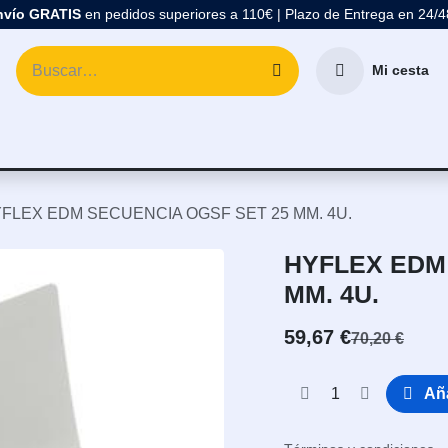
nvío GRATIS
en pedidos superiores a 110€ | Plazo de Entrega en 24/
Mi cesta
atología
Marcas
Comprar Material Dental
Blo
FLEX EDM SECUENCIA OGSF SET 25 MM. 4U.
HYFLEX EDM
MM. 4U.
59,67
€
70,20
€
Aña