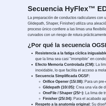
Secuencia HyFlex™ EDM
La preparación de conductos radiculares con u
Glidepath, Shaper, Finisher) utiliza una aleac
proceso único confiere a las limas una flexib
curvados con un riesgo de rotura prácticamente
¿Por qué la secuencia OGS
Resistencia a la fatiga cíclica inigualabl
que la lima sea casi "irrompible" en condi
Efecto Memoria Controlada (CM):
La lim
inoxidable, lo que facilita el acceso a mol
Secuencia Simplificada OGSF:
Orifice Opener (15/.08):
Para un pre-
Glidepath (10/.05):
Crea una vía de d
OneFile / Shaper (25/~):
La lima de tr
Finisher (25/.04):
Para el acabado ap
Respeto a la anatomía original:
Su diseño