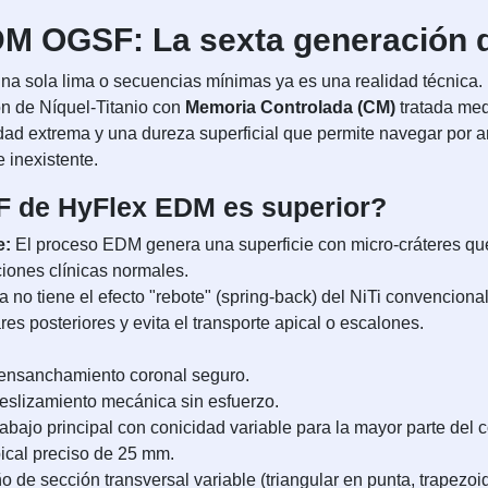
 OGSF: La sexta generación de
na sola lima o secuencias mínimas ya es una realidad técnica. 
ión de Níquel-Titanio con
Memoria Controlada (CM)
tratada med
ilidad extrema y una dureza superficial que permite navegar po
 inexistente.
F de HyFlex EDM es superior?
e:
El proceso EDM genera una superficie con micro-cráteres que
ciones clínicas normales.
a no tiene el efecto "rebote" (spring-back) del NiTi convencion
ares posteriores y evita el transporte apical o escalones.
ensanchamiento coronal seguro.
eslizamiento mecánica sin esfuerzo.
abajo principal con conicidad variable para la mayor parte del 
ical preciso de 25 mm.
 de sección transversal variable (triangular en punta, trapezoid