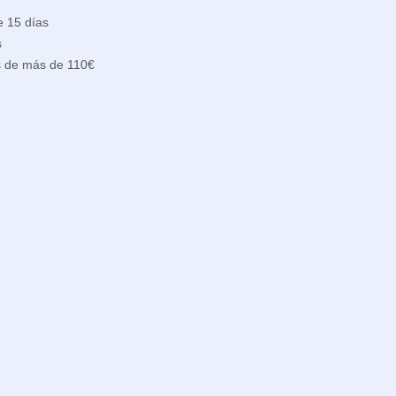
e 15 días
s
s de más de 110€