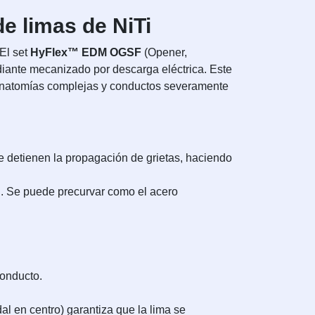
 limas de NiTi
El set
HyFlex™ EDM OGSF
(Opener,
iante mecanizado por descarga eléctrica. Este
r anatomías complejas y conductos severamente
 detienen la propagación de grietas, haciendo
al. Se puede precurvar como el acero
conducto.
al en centro) garantiza que la lima se