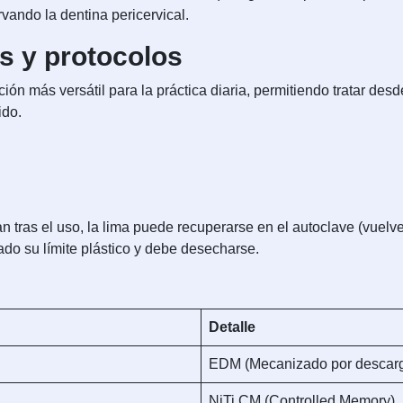
ando la dentina pericervical.
as y protocolos
ción más versátil para la práctica diaria, permitiendo tratar de
ido.
an tras el uso, la lima puede recuperarse en el autoclave (vuelve a
ado su límite plástico y debe desecharse.
Detalle
EDM (Mecanizado por descarga
NiTi CM (Controlled Memory)