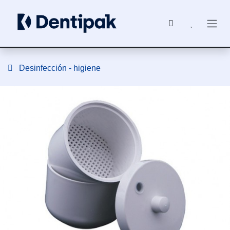
Ir al contenido
Desinfección - higiene