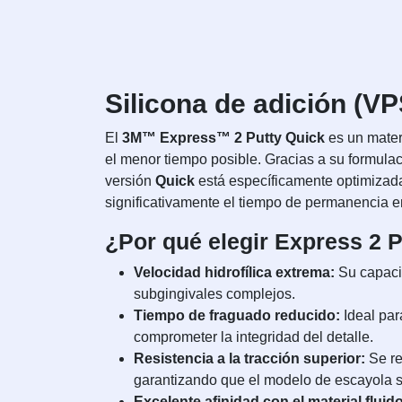
Silicona de adición (V
El
3M™ Express™ 2 Putty Quick
es un mater
el menor tiempo posible. Gracias a su formulac
versión
Quick
está específicamente optimizada 
significativamente el tiempo de permanencia en
¿Por qué elegir Express 2 
Velocidad hidrofílica extrema:
Su capacid
subgingivales complejos.
Tiempo de fraguado reducido:
Ideal par
comprometer la integridad del detalle.
Resistencia a la tracción superior:
Se re
garantizando que el modelo de escayola se
Excelente afinidad con el material fluido