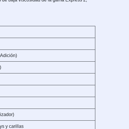
 Adición)
)
izador)
s y carillas