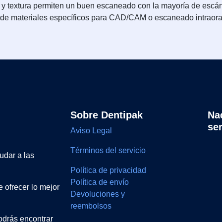
 y textura permiten un buen escaneado con la mayoría de escáne
so de materiales específicos para CAD/CAM o escaneado intraora
Sobre Dentipak
Na
se
Aviso Legal
Términos del servicio
udar a las
Política de privacidad
Política de envío
 ofrecer lo mejor
Devoluciones y
reembolsos
drás encontrar