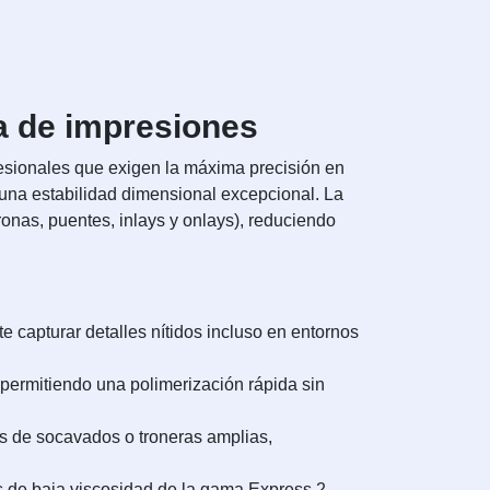
ma de impresiones
fesionales que exigen la máxima precisión en
 una estabilidad dimensional excepcional. La
onas, puentes, inlays y onlays), reduciendo
 capturar detalles nítidos incluso en entornos
 permitiendo una polimerización rápida sin
as de socavados o troneras amplias,
s de baja viscosidad de la gama Express 2,