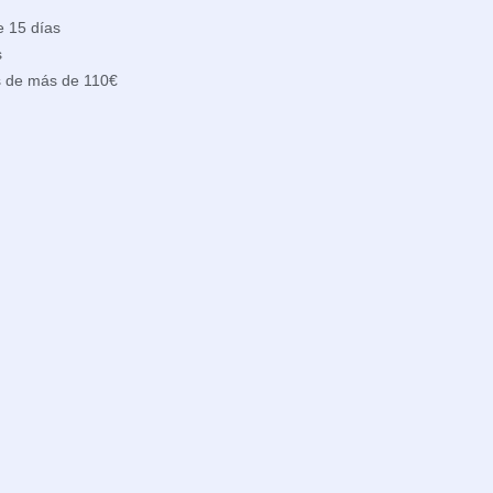
e 15 días
s
s de más de 110€