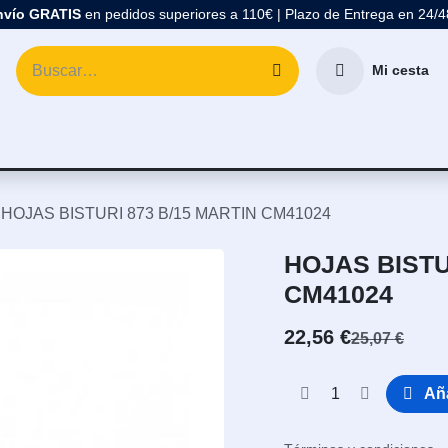
nvío GRATIS
en pedidos superiores a 110€ | Plazo de Entrega en 24/
Mi cesta
atología
Marcas
Comprar Material Dental
Blo
HOJAS BISTURI 873 B/15 MARTIN CM41024
HOJAS BISTU
CM41024
22,56
€
25,07
€
Aña