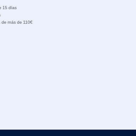
e 15 días
s
s de más de 110€