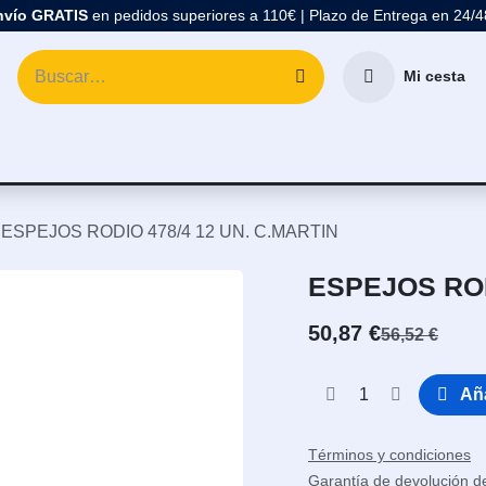
nvío GRATIS
en pedidos superiores a 110€ | Plazo de Entrega en 24/
Mi cesta
atología
Marcas
Comprar Material Dental
Blo
ESPEJOS RODIO 478/4 12 UN. C.MARTIN
ESPEJOS ROD
50,87
€
56,52
€
Aña
Términos y condiciones
Garantía de devolución d