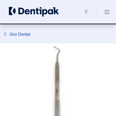
Ir al contenido
Gnz Dental