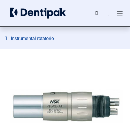
Ir al contenido
Instrumental rotatorio