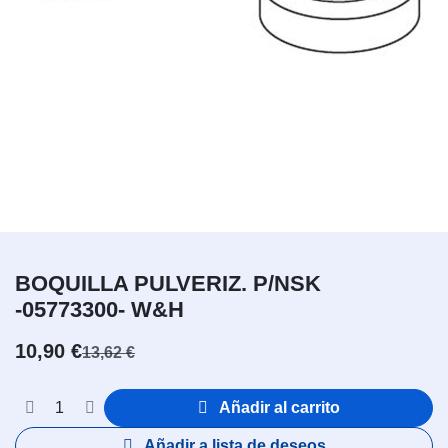
BOQUILLA PULVERIZ. P/NSK
-05773300- W&H
10,90
€
13,62
€
Añadir al carrito
Añadir a lista de deseos