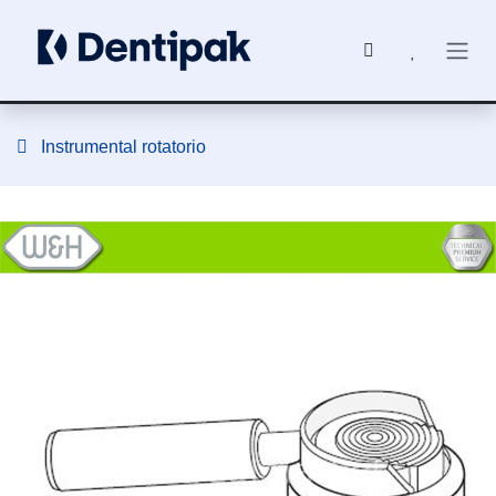
Ir al contenido
Instrumental rotatorio