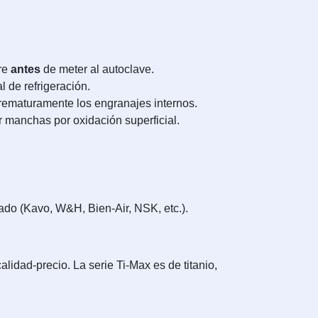
pre
antes
de meter al autoclave.
l de refrigeración.
rematuramente los engranajes internos.
r manchas por oxidación superficial.
do (Kavo, W&H, Bien-Air, NSK, etc.).
alidad-precio. La serie Ti-Max es de titanio,