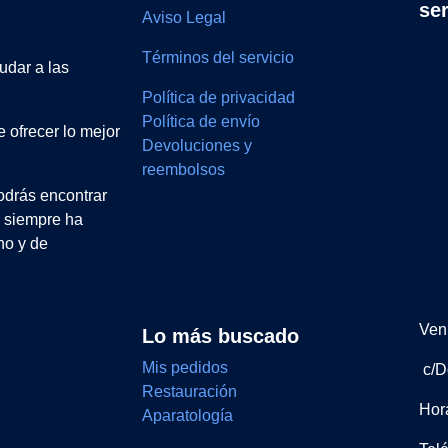
se
Aviso Legal
Términos del servicio
udar a las
Política de privacidad
Política de envío
 ofrecer lo mejor
Devoluciones y
reembolsos
drás encontrar
e siempre ha
no y de
Ven 
Lo más buscado
Mis pedidos
c/D
Restauración
Hor
Aparatología