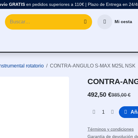
nvío GRATIS
en pedidos superiores a 110€ | Plazo de Entrega en 24/
Mi cesta
atología
Marcas
Comprar Material Dental
Blo
nstrumental rotatorio
CONTRA-ANGULO S-MAX M25L NSK
CONTRA-ANG
492,50
€
985,00
€
Aña
Términos y condiciones
Garantía de devolución d