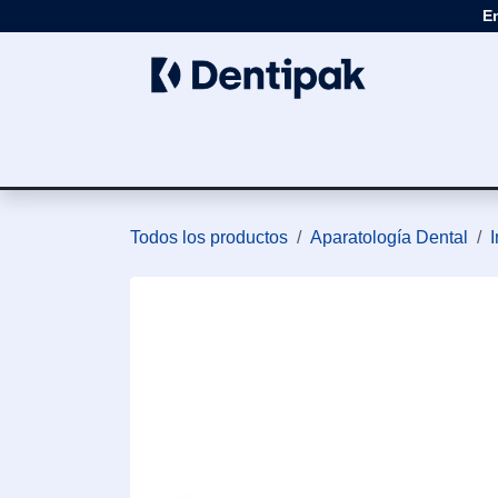
Ir al contenido
E
Clínica
Apar
Todos los productos
Aparatología Dental
I