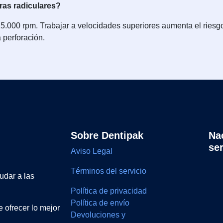
uras radiculares?
15.000 rpm. Trabajar a velocidades superiores aumenta el riesg
a perforación.
Sobre Dentipak
Na
se
Aviso Legal
Términos del servicio
udar a las
Política de privacidad
Política de envío
 ofrecer lo mejor
Devoluciones y