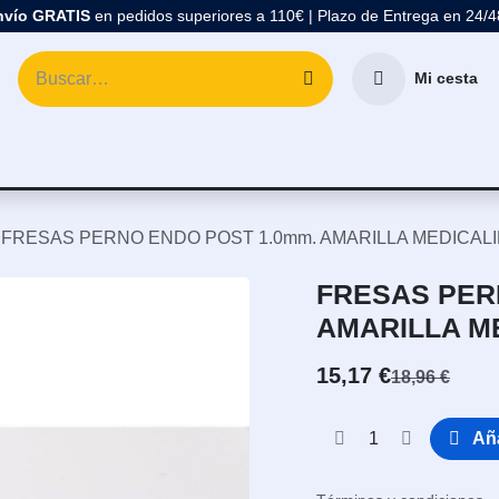
nvío GRATIS
en pedidos superiores a 110€ | Plazo de Entrega en 24/
Mi cesta
atología
Marcas
Comprar Material Dental
Blo
FRESAS PERNO ENDO POST 1.0mm. AMARILLA MEDICAL
FRESAS PER
AMARILLA M
15,17
€
18,96
€
Aña