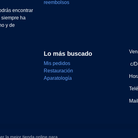
reembolsos
drás encontrar
e siempre ha
no y de
Ven 
Lo más buscado
Mis pedidos
c/D
Restauración
Hor
Aparatología
Tel
Mai
er la mejor tienda online para