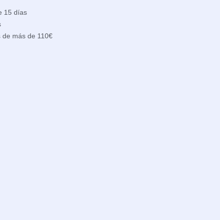
e 15 días
s
s de más de 110€