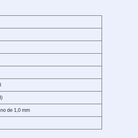
l
d)
bono de 1,0 mm