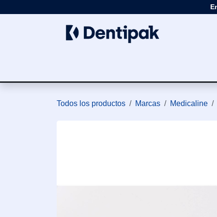
Ir al contenido
E
Clínica
Apar
Todos los productos
Marcas
Medicaline