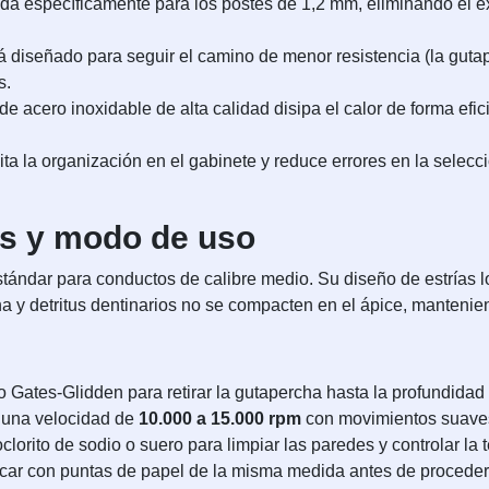
da específicamente para los postes de 1,2 mm, eliminando el 
á diseñado para seguir el camino de menor resistencia (la guta
s.
e acero inoxidable de alta calidad disipa el calor de forma efic
ita la organización en el gabinete y reduce errores en la selecci
as y modo de uso
stándar para conductos de calibre medio. Su diseño de estrías 
a y detritus dentinarios no se compacten en el ápice, mantenie
o Gates-Glidden para retirar la gutapercha hasta la profundidad 
a una velocidad de
10.000 a 15.000 rpm
con movimientos suaves 
clorito de sodio o suero para limpiar las paredes y controlar la 
ecar con puntas de papel de la misma medida antes de proceder 