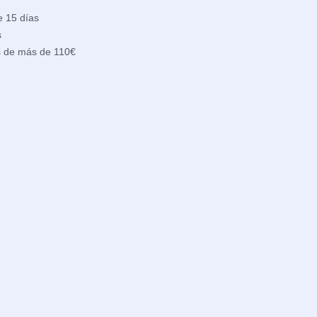
e 15 días
s
s de más de 110€