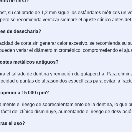
nos de fibra?
t, su calibrado de 1,2 mm sigue los estándares métricos unive
 pero se recomienda verificar siempre el ajuste clínico antes de
ntes de desecharla?
cidad de corte sin generar calor excesivo, se recomienda su su
o pueden variar el diámetro micrométrico, comprometiendo el ajus
 postes metálicos antiguos?
ra el tallado de dentina y remoción de gutapercha. Para elimin
ocidad o puntas de ultrasonidos específicas para evitar la fractu
superior a 15.000 rpm?
lmente el riesgo de sobrecalentamiento de la dentina, lo que 
 táctil del clínico disminuye, aumentando el riesgo de desviació
tras el uso?