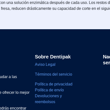
 con una solución enzimática después de cada uso. Los restos de
a fresa, reducen drásticamente su capacidad de corte en el sigui
Sobre Dentipak
Na
se
Aviso Legal
Términos del servicio
udar a las
Política de privacidad
Política de envío
 ofrecer lo mejor
Devoluciones y
reembolsos
drás encontrar