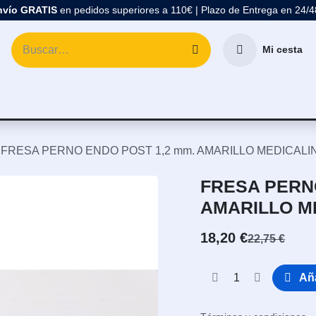
nvío GRATIS
en pedidos superiores a 110€ | Plazo de Entrega en 24/
Mi cesta
atología
Marcas
Comprar Material Dental
Blo
FRESA PERNO ENDO POST 1,2 mm. AMARILLO MEDICALI
FRESA PERN
AMARILLO M
18,20
€
22,75
€
Aña