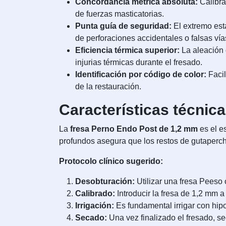
Concordancia métrica absoluta:
Calibra
de fuerzas masticatorias.
Punta guía de seguridad:
El extremo est
de perforaciones accidentales o falsas vía
Eficiencia térmica superior:
La aleación d
injurias térmicas durante el fresado.
Identificación por código de color:
Facil
de la restauración.
Características técnic
La
fresa Perno Endo Post de 1,2 mm
es el e
profundos asegura que los restos de gutaperch
Protocolo clínico sugerido:
Desobturación:
Utilizar una fresa Peeso 
Calibrado:
Introducir la fresa de 1,2 mm 
Irrigación:
Es fundamental irrigar con hipo
Secado:
Una vez finalizado el fresado, s