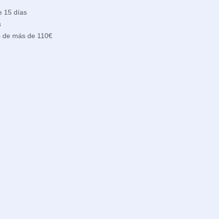
e 15 días
s
s de más de 110€