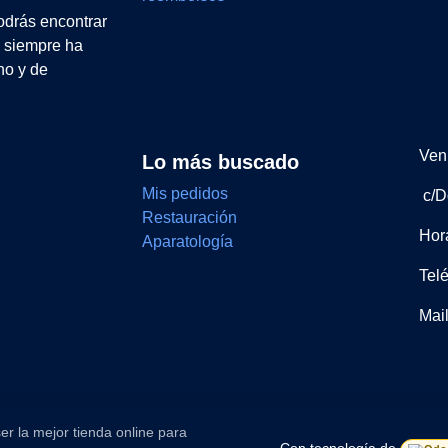
drás encontrar
e siempre ha
no y de
Ven 
Lo más buscado
Mis pedidos
c/D
Restauración
Hor
Aparatología
Tel
Mai
er la mejor tienda online para
Con tecnología de