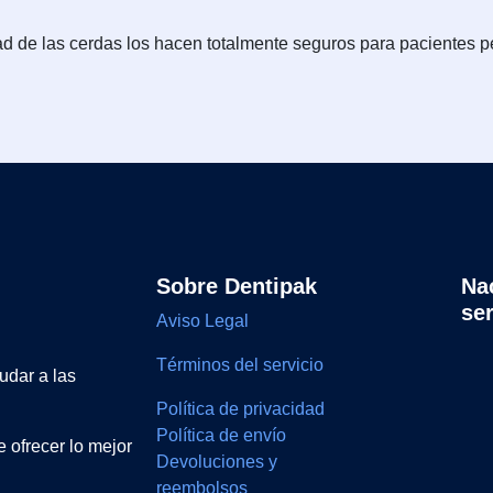
ad de las cerdas los hacen totalmente seguros para pacientes pe
Sobre Dentipak
Na
se
Aviso Legal
Términos del servicio
udar a las
Política de privacidad
Política de envío
 ofrecer lo mejor
Devoluciones y
reembolsos