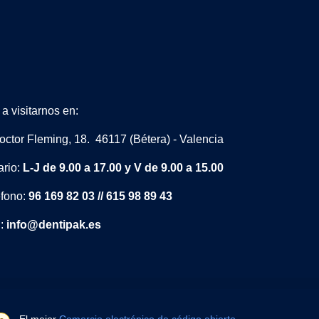
a visitarnos en:
octor Fleming, 18. 46117 (Bétera) - Valencia
ario:
L-J de 9.00 a 17.00 y V de 9.00 a 15.00
éfono:
96 169 82 03 // 615 98 89 43
l:
info@dentipak.es
- El mejor
Comercio electrónico de código abierto