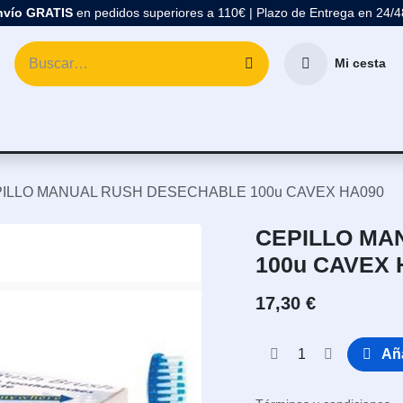
nvío GRATIS
en pedidos superiores a 110€ | Plazo de Entrega en 24/
Mi cesta
atología
Marcas
Comprar Material Dental
Blo
ILLO MANUAL RUSH DESECHABLE 100u CAVEX HA090
CEPILLO MA
100u CAVEX 
17,30
€
Aña