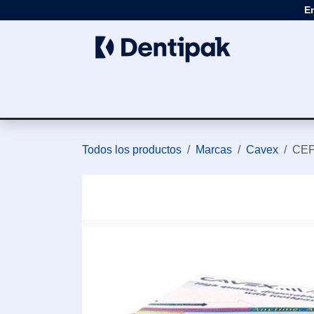
Ir al contenido
E
Clínica
Apar
Todos los productos
Marcas
Cavex
CEP