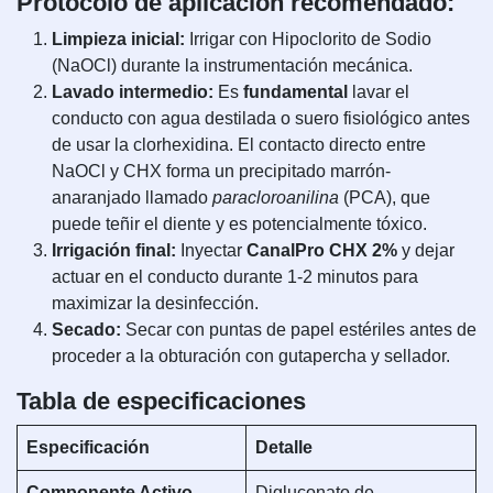
Protocolo de aplicación recomendado:
Limpieza inicial:
Irrigar con Hipoclorito de Sodio
(NaOCl) durante la instrumentación mecánica.
Lavado intermedio:
Es
fundamental
lavar el
conducto con agua destilada o suero fisiológico antes
de usar la clorhexidina. El contacto directo entre
NaOCl y CHX forma un precipitado marrón-
anaranjado llamado
paracloroanilina
(PCA), que
puede teñir el diente y es potencialmente tóxico.
Irrigación final:
Inyectar
CanalPro CHX 2%
y dejar
actuar en el conducto durante 1-2 minutos para
maximizar la desinfección.
Secado:
Secar con puntas de papel estériles antes de
proceder a la obturación con gutapercha y sellador.
Tabla de especificaciones
Especificación
Detalle
Componente Activo
Digluconato de