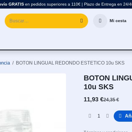
nvío GRATIS
en pedidos superiores a 110€ | Plazo de Entrega en 24/
Mi cesta
atología
Marcas
Comprar Material Dental
Blo
oncia
BOTON LINGUAL REDONDO ESTETICO 10u SKS
BOTON LING
10u SKS
11,93
€
24,35
€
Aña