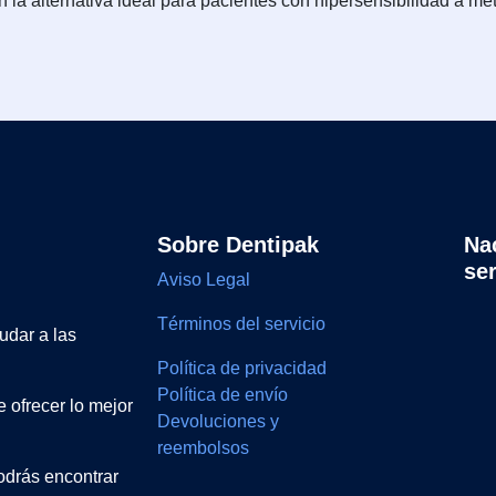
on la alternativa ideal para pacientes con hipersensibilidad a m
Sobre Dentipak
Na
se
Aviso Legal
Términos del servicio
udar a las
Política de privacidad
Política de envío
 ofrecer lo mejor
Devoluciones y
reembolsos
drás encontrar