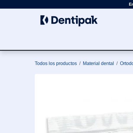
Ir al contenido
E
Clínica
Apar
Todos los productos
Material dental
Ortod