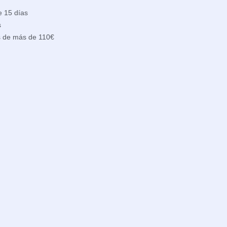
e 15 días
s
s de más de 110€