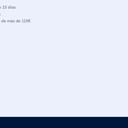
e 15 días
s
s de más de 110€