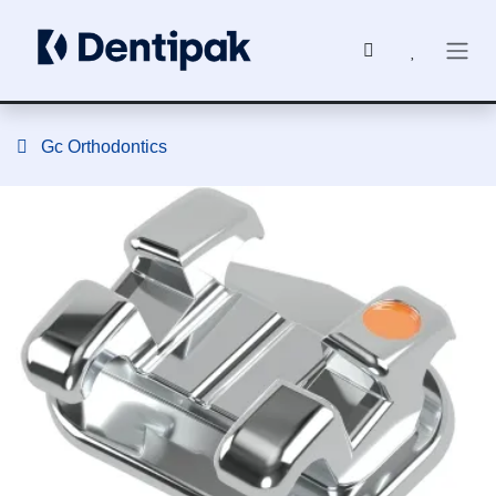
Ir al contenido
Gc Orthodontics