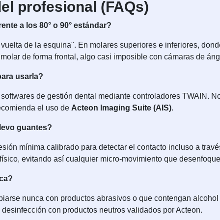
el profesional (FAQs)
rente a los 80° o 90° estándar?
vuelta de la esquina". En molares superiores e inferiores, donde 
o molar de forma frontal, algo casi imposible con cámaras de áng
para usarla?
 softwares de gestión dental mediante controladores TWAIN. No
ecomienda el uso de
Acteon Imaging Suite (AIS)
.
llevo guantes?
ión mínima calibrado para detectar el contacto incluso a través
físico, evitando así cualquier micro-movimiento que desenfoque 
ica?
mpiarse nunca con productos abrasivos o que contengan alcohol
la desinfección con productos neutros validados por Acteon.