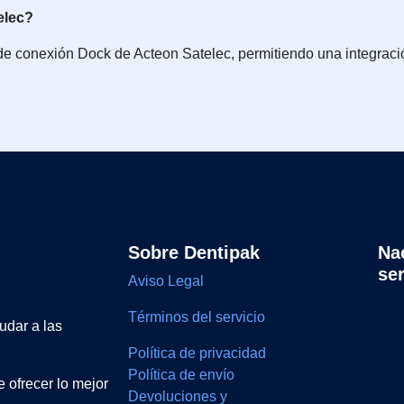
elec?
 de conexión Dock de Acteon Satelec, permitiendo una integraci
Sobre Dentipak
Na
se
Aviso Legal
Términos del servicio
udar a las
Política de privacidad
Política de envío
 ofrecer lo mejor
Devoluciones y