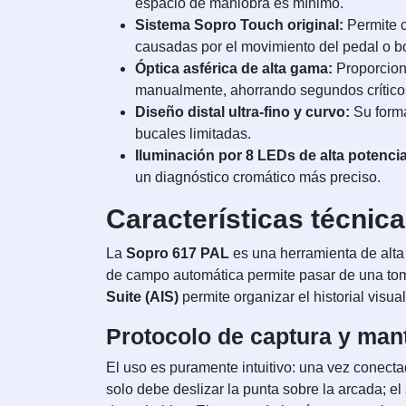
espacio de maniobra es mínimo.
Sistema Sopro Touch original:
Permite c
causadas por el movimiento del pedal o 
Óptica asférica de alta gama:
Proporciona
manualmente, ahorrando segundos crítico
Diseño distal ultra-fino y curvo:
Su forma
bucales limitadas.
Iluminación por 8 LEDs de alta potencia
un diagnóstico cromático más preciso.
Características técnic
La
Sopro 617 PAL
es una herramienta de alta
de campo automática permite pasar de una toma
Suite (AIS)
permite organizar el historial visu
Protocolo de captura y mant
El uso es puramente intuitivo: una vez conectad
solo debe deslizar la punta sobre la arcada; el