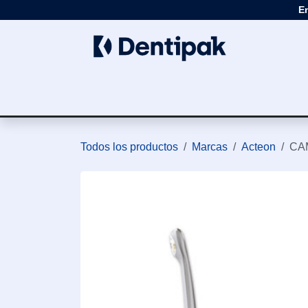
Ir al contenido
E
Clínica
Apar
Todos los productos
Marcas
Acteon
CA