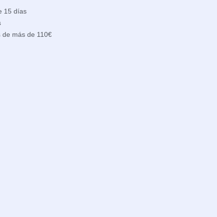
e 15 días
s
s de más de 110€