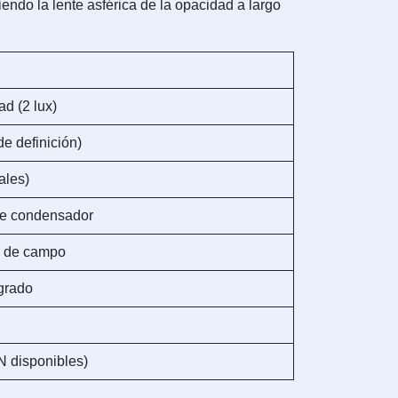
endo la lente asférica de la opacidad a largo
ad (2 lux)
de definición)
ales)
de condensador
d de campo
egrado
 disponibles)