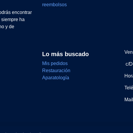
reembolsos
drás encontrar
e siempre ha
no y de
Ven 
Lo más buscado
Mis pedidos
c/D
Restauración
Hor
Aparatología
Tel
Mai