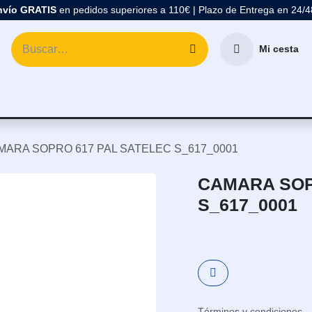
nvío GRATIS
en pedidos superiores a 110€ | Plazo de Entrega en 24/
Mi cesta
atología
Marcas
Comprar Material Dental
Blo
MARA SOPRO 617 PAL SATELEC S_617_0001
CAMARA SOP
S_617_0001
Términos y condiciones