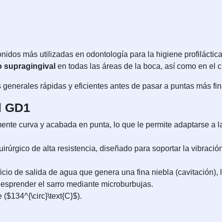
nidos más utilizadas en odontología para la higiene profilácti
o supragingival
en todas las áreas de la boca, así como en el cu
 generales rápidas y eficientes antes de pasar a puntas más fi
l GD1
nte curva y acabada en punta, lo que le permite adaptarse a las
rúrgico de alta resistencia, diseñado para soportar la vibración
cio de salida de agua que genera una fina niebla (cavitación), lo
desprender el sarro mediante microburbujas.
($134^{\circ}\text{C}$).