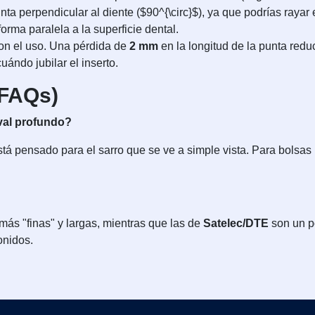
ta perpendicular al diente ($90^{\circ}$), ya que podrías rayar 
forma paralela a la superficie dental.
con el uso. Una pérdida de
2 mm
en la longitud de la punta red
uándo jubilar el inserto.
(FAQs)
val profundo?
á pensado para el sarro que se ve a simple vista. Para bolsas 
más "finas" y largas, mientras que las de
Satelec/DTE
son un p
onidos.