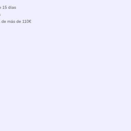
e 15 días
s
s de más de 110€