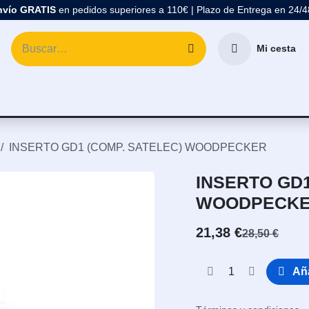
nvío GRATIS
en pedidos superiores a 110€ | Plazo de Entrega en 24/
Mi cesta
atología
Marcas
Comprar Material Dental
Blo
INSERTO GD1 (COMP. SATELEC) WOODPECKER
INSERTO GD1
WOODPECK
21,38
€
28,50
€
Aña