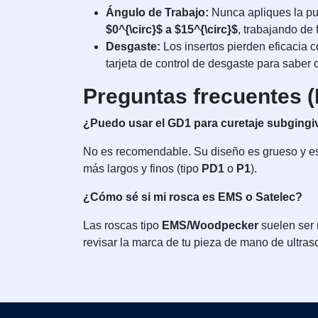
Ángulo de Trabajo:
Nunca apliques la pun
$0^{\circ}$ a $15^{\circ}$
, trabajando de 
Desgaste:
Los insertos pierden eficacia 
tarjeta de control de desgaste para saber c
Preguntas frecuentes 
¿Puedo usar el GD1 para curetaje subgingi
No es recomendable. Su diseño es grueso y est
más largos y finos (tipo
PD1
o
P1
).
¿Cómo sé si mi rosca es EMS o Satelec?
Las roscas tipo
EMS/Woodpecker
suelen ser 
revisar la marca de tu pieza de mano de ultras