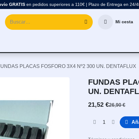
nvío GRATIS
en pedidos superiores a 110€ | Plazo de Entrega en 24/
Mi cesta
atología
Marcas
Comprar Material Dental
Blo
FUNDAS PLACAS FOSFORO 3X4 Nº2 300 UN. DENTAFLUX
FUNDAS PLAC
UN. DENTAF
21,52
€
26,90
€
Aña