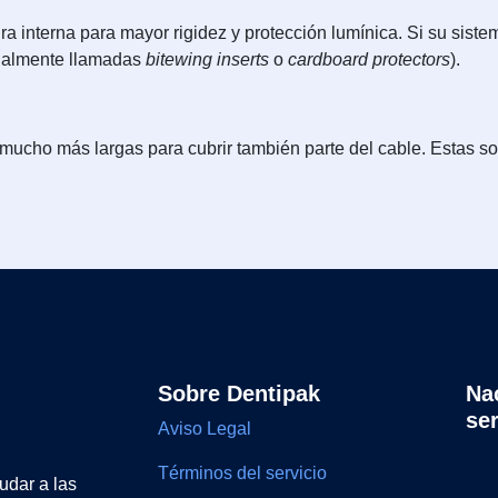
a interna para mayor rigidez y protección lumínica. Si su sistema
tualmente llamadas
bitewing inserts
o
cardboard protectors
).
ucho más largas para cubrir también parte del cable. Estas s
Sobre Dentipak
Na
se
Aviso Legal
Términos del servicio
udar a las