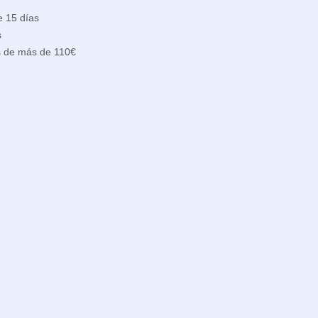
e 15 días
s
s de más de 110€