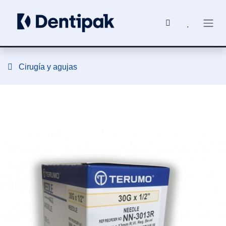
Ir al contenido
Cirugía y agujas