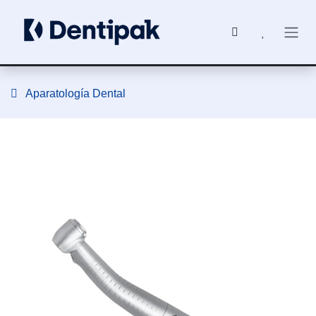
Ir al contenido
Aparatología Dental