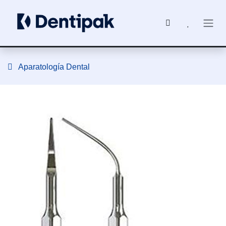
Ir al contenido
Aparatología Dental