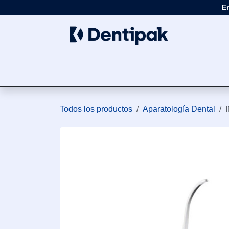
Ir al contenido
E
Clínica
Apar
Todos los productos
Aparatología Dental