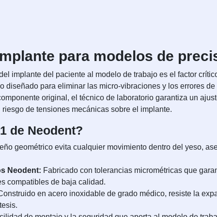
mplante para modelos de precisi
del implante del paciente al modelo de trabajo es el factor críti
 diseñado para eliminar las micro-vibraciones y los errores d
 componente original, el técnico de laboratorio garantiza un ajus
el riesgo de tensiones mecánicas sobre el implante.
IP1 de Neodent?
eño geométrico evita cualquier movimiento dentro del yeso, as
os Neodent:
Fabricado con tolerancias micrométricas que garan
s compatibles de baja calidad.
onstruido en acero inoxidable de grado médico, resiste la expan
tesis.
cilidad de montaje y la seguridad que aporta al modelo de trabaj