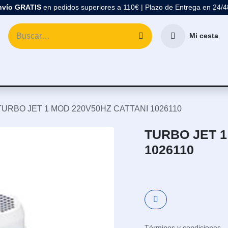
nvío GRATIS
en pedidos superiores a 110€ | Plazo de Entrega en 24/
Mi cesta
atología
Marcas
Comprar Material Dental
Blo
TURBO JET 1 MOD 220V50HZ CATTANI 1026110
TURBO JET 1
1026110
Términos y condiciones