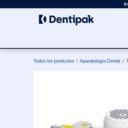
Ir al contenido
E
Clínica
Apar
Todos los productos
Aparatología Dental