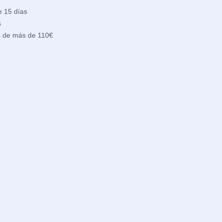
e 15 días
s
s de más de 110€